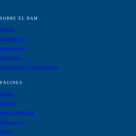
SOBRE EL BAM
Història
Organigrama
Instal·lacions
Reglament
Patrocinadors i Col·laboradors
PÀGINES
Equips
Noticies
Revista BAM1928
Equipacions
Partits