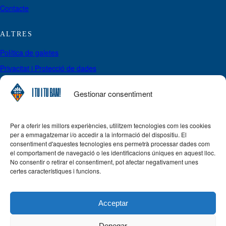
Contacte
ALTRES
Política de galetes
Privacitat i Protecció de dades
Política de pagaments, cancel·lacions i reemborsaments
Gestionar consentiment
Avís legal
Per a oferir les millors experiències, utilitzem tecnologies com les cookies
SIGUES DE L’EQUIP
per a emmagatzemar i/o accedir a la informació del dispositiu. El
No perdis l’oportunitat de formar part de la història del BAM!
consentiment d'aquestes tecnologies ens permetrà processar dades com
el comportament de navegació o les identificacions úniques en aquest lloc.
No consentir o retirar el consentiment, pot afectar negativament unes
Inscriu-te
certes característiques i funcions.
Acceptar
Copyright © 2026 · Tots els drets reservats – Desenvolupada
Denegar