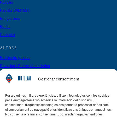
Noticies
Revista BAM1928
Equipacions
Partits
Contacte
ALTRES
Política de galetes
Privacitat i Protecció de dades
Política de pagaments, cancel·lacions i reemborsaments
Gestionar consentiment
Avís legal
Per a oferir les millors experiències, utilitzem tecnologies com les cookies
SIGUES DE L’EQUIP
per a emmagatzemar i/o accedir a la informació del dispositiu. El
No perdis l’oportunitat de formar part de la història del BAM!
consentiment d'aquestes tecnologies ens permetrà processar dades com
el comportament de navegació o les identificacions úniques en aquest lloc.
No consentir o retirar el consentiment, pot afectar negativament unes
Inscriu-te