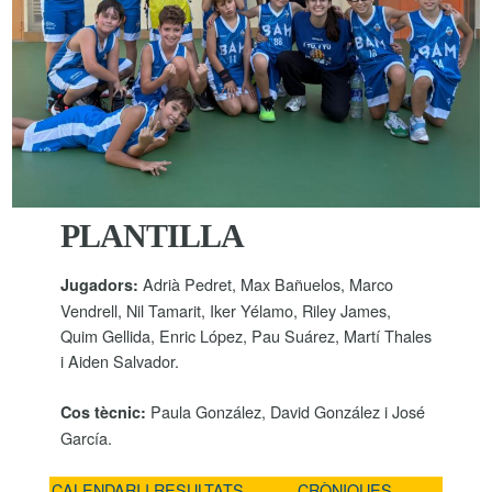
PLANTILLA
Adrià Pedret, Max Bañuelos, Marco
Jugadors:
Vendrell, Nil Tamarit, Iker Yélamo, Riley James,
Quim Gellida, Enric López, Pau Suárez, Martí Thales
i Aiden Salvador.
Paula González, David González i José
Cos tècnic:
García.
CALENDARI I RESULTATS
CRÒNIQUES