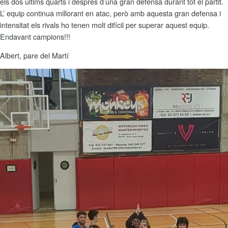
els dos últims quarts i després d’una gran defensa durant tot el partit.
L’ equip continua millorant en atac, però amb aquesta gran defensa i
intensitat els rivals ho tenen molt difícil per superar aquest equip.
Endavant campions!!!
Albert, pare del Martí