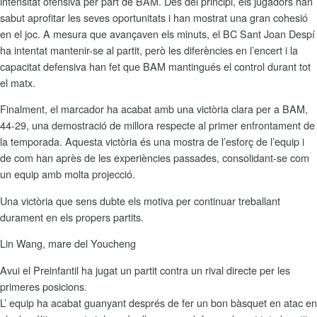
intensitat ofensiva per part de BAM. Des del principi, els jugadors han
sabut aprofitar les seves oportunitats i han mostrat una gran cohesió
en el joc. A mesura que avançaven els minuts, el BC Sant Joan Despí
ha intentat mantenir-se al partit, però les diferències en l’encert i la
capacitat defensiva han fet que BAM mantingués el control durant tot
el matx.
Finalment, el marcador ha acabat amb una victòria clara per a BAM,
44-29, una demostració de millora respecte al primer enfrontament de
la temporada. Aquesta victòria és una mostra de l’esforç de l’equip i
de com han après de les experiències passades, consolidant-se com
un equip amb molta projecció.
Una victòria que sens dubte els motiva per continuar treballant
durament en els propers partits.
Lin Wang, mare del Youcheng
Avui el Preinfantil ha jugat un partit contra un rival directe per les
primeres posicions.
L’ equip ha acabat guanyant després de fer un bon bàsquet en atac en